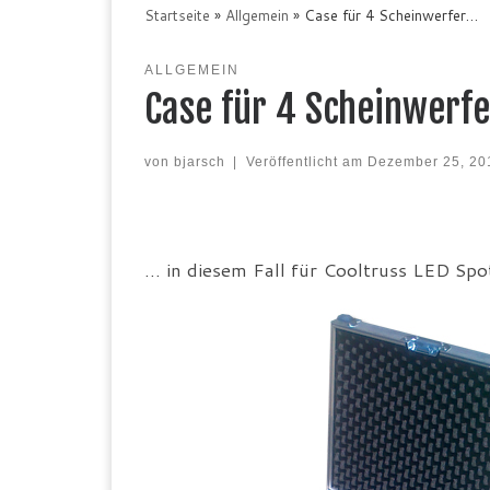
Startseite
»
Allgemein
»
Case für 4 Scheinwerfer…
ALLGEMEIN
Case für 4 Scheinwerf
von
bjarsch
|
Veröffentlicht am
Dezember 25, 20
… in diesem Fall für Cooltruss LED Spo