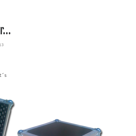
er…
13
t´s